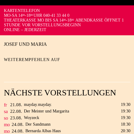
KARTENTELEFON
MO-SA 14
-18
UHR 040-41 33 44 0
00
00
THEATERKASSE MO BIS SA 14
-18
ABENDKASSE ÖFFNET 1
00
00
STUNDE VOR VORSTELLUNGSBEGINN
ONLINE – JEDERZEIT
JOSEF UND MARIA
WEITEREMPFEHLEN AUF
NÄCHSTE VORSTELLUNGEN
fr
21.
08.
mayday.mayday.
19:30
sa
22.
08.
Der Meister und Margarita
19:30
so
23.
08.
Woyzeck
19:30
mo
24.
08.
Der Sandmann
18:30
mo
24.
08.
Bernarda Albas Haus
20:30