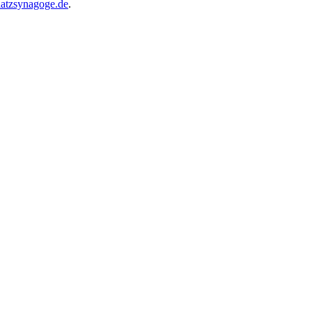
atzsynagoge.de
.