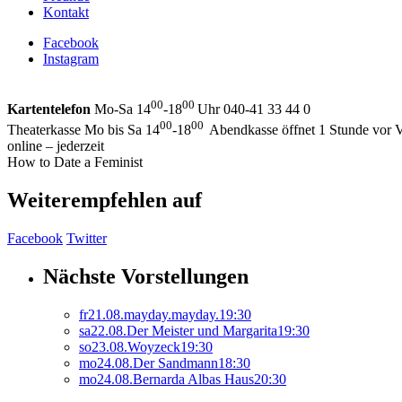
Kontakt
Facebook
Instagram
00
00
Kartentelefon
Mo-Sa 14
-18
Uhr 040-41 33 44 0
00
00
Theaterkasse Mo bis Sa 14
-18
Abendkasse öffnet 1 Stunde vor V
online – jederzeit
How to Date a Feminist
Weiterempfehlen auf
Facebook
Twitter
Nächste Vorstellungen
fr
21.
08.
mayday.mayday.
19:30
sa
22.
08.
Der Meister und Margarita
19:30
so
23.
08.
Woyzeck
19:30
mo
24.
08.
Der Sandmann
18:30
mo
24.
08.
Bernarda Albas Haus
20:30