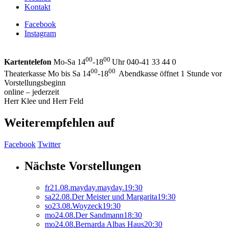
Kontakt
Facebook
Instagram
00
00
Kartentelefon
Mo-Sa 14
-18
Uhr 040-41 33 44 0
00
00
Theaterkasse Mo bis Sa 14
-18
Abendkasse öffnet 1 Stunde vor
Vorstellungsbeginn
online – jederzeit
Herr Klee und Herr Feld
Weiterempfehlen auf
Facebook
Twitter
Nächste Vorstellungen
fr
21.
08.
mayday.mayday.
19:30
sa
22.
08.
Der Meister und Margarita
19:30
so
23.
08.
Woyzeck
19:30
mo
24.
08.
Der Sandmann
18:30
mo
24.
08.
Bernarda Albas Haus
20:30