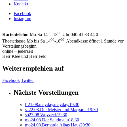
Kontakt
Facebook
Instagram
00
00
Kartentelefon
Mo-Sa 14
-18
Uhr 040-41 33 44 0
00
00
Theaterkasse Mo bis Sa 14
-18
Abendkasse öffnet 1 Stunde vor
Vorstellungsbeginn
online – jederzeit
Herr Klee und Herr Feld
Weiterempfehlen auf
Facebook
Twitter
Nächste Vorstellungen
fr
21.
08.
mayday.mayday.
19:30
sa
22.
08.
Der Meister und Margarita
19:30
so
23.
08.
Woyzeck
19:30
mo
24.
08.
Der Sandmann
18:30
mo
24.
08.
Bernarda Albas Haus
20:30