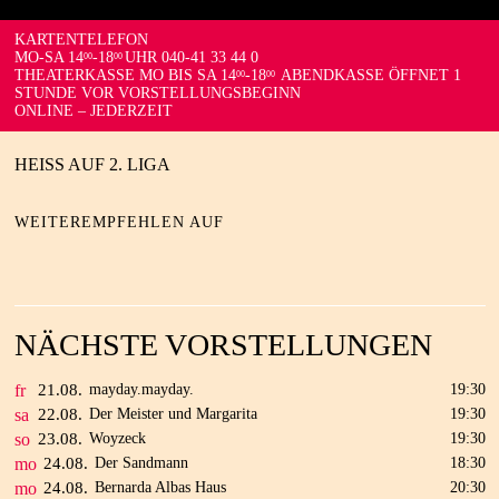
KARTENTELEFON
MO-SA 14
-18
UHR 040-41 33 44 0
00
00
THEATERKASSE MO BIS SA 14
-18
ABENDKASSE ÖFFNET 1
00
00
STUNDE VOR VORSTELLUNGSBEGINN
ONLINE – JEDERZEIT
HEISS AUF 2. LIGA
WEITEREMPFEHLEN AUF
NÄCHSTE VORSTELLUNGEN
fr
21.
08.
mayday.mayday.
19:30
sa
22.
08.
Der Meister und Margarita
19:30
so
23.
08.
Woyzeck
19:30
mo
24.
08.
Der Sandmann
18:30
mo
24.
08.
Bernarda Albas Haus
20:30