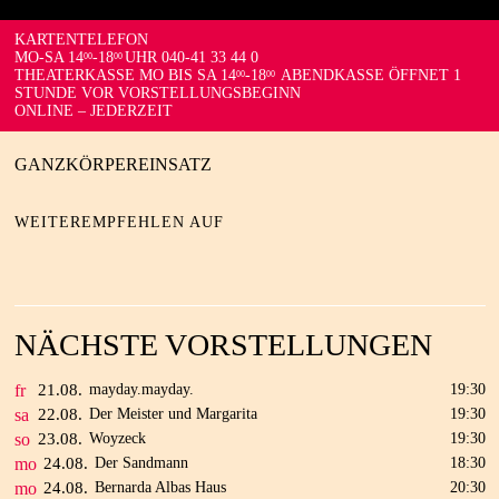
KARTENTELEFON
MO-SA 14
-18
UHR 040-41 33 44 0
00
00
THEATERKASSE MO BIS SA 14
-18
ABENDKASSE ÖFFNET 1
00
00
STUNDE VOR VORSTELLUNGSBEGINN
ONLINE – JEDERZEIT
GANZKÖRPEREINSATZ
WEITEREMPFEHLEN AUF
NÄCHSTE VORSTELLUNGEN
fr
21.
08.
mayday.mayday.
19:30
sa
22.
08.
Der Meister und Margarita
19:30
so
23.
08.
Woyzeck
19:30
mo
24.
08.
Der Sandmann
18:30
mo
24.
08.
Bernarda Albas Haus
20:30