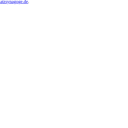
atzsynagoge.de
.