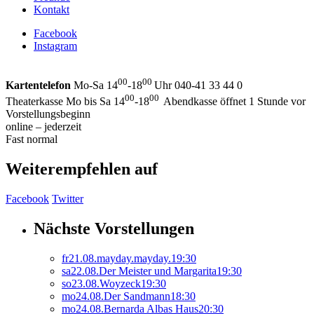
Kontakt
Facebook
Instagram
00
00
Kartentelefon
Mo-Sa 14
-18
Uhr 040-41 33 44 0
00
00
Theaterkasse Mo bis Sa 14
-18
Abendkasse öffnet 1 Stunde vor
Vorstellungsbeginn
online – jederzeit
Fast normal
Weiterempfehlen auf
Facebook
Twitter
Nächste Vorstellungen
fr
21.
08.
mayday.mayday.
19:30
sa
22.
08.
Der Meister und Margarita
19:30
so
23.
08.
Woyzeck
19:30
mo
24.
08.
Der Sandmann
18:30
mo
24.
08.
Bernarda Albas Haus
20:30