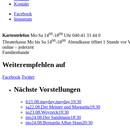
Kontakt
Facebook
Instagram
00
00
Kartentelefon
Mo-Sa 14
-18
Uhr 040-41 33 44 0
00
00
Theaterkasse Mo bis Sa 14
-18
Abendkasse öffnet 1 Stunde vor V
online – jederzeit
Familienbande
Weiterempfehlen auf
Facebook
Twitter
Nächste Vorstellungen
fr
21.
08.
mayday.mayday.
19:30
sa
22.
08.
Der Meister und Margarita
19:30
so
23.
08.
Woyzeck
19:30
mo
24.
08.
Der Sandmann
18:30
mo
24.
08.
Bernarda Albas Haus
20:30