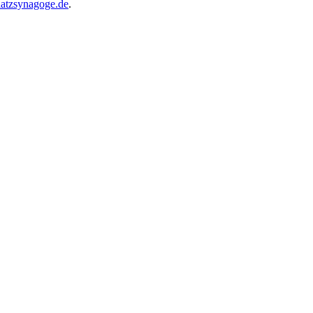
atzsynagoge.de
.