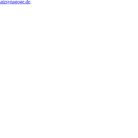
atzsynagoge.de
.