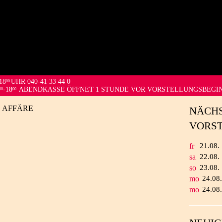
18
UHR 040-41 33 44 0
00
-18
ABENDKASSE ÖFFNET 1 STUNDE VOR VORSTELLUNGSBEGI
00
00
 AFFÄRE
NÄCH
VORS
fr
21.
08.
sa
22.
08.
so
23.
08.
mo
24.
08
mo
24.
08