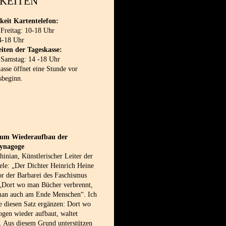
KEITEN
keit Kartentelefon:
 Freitag: 10-18 Uhr
4-18 Uhr
iten der Tageskasse:
 Samstag: 14 -18 Uhr
sse öffnet eine Stunde vor
sbeginn.
 zum Wiederaufbau der
synagoge
inian, Künstlerischer Leiter der
le: „Der Dichter Heinrich Heine
or der Barbarei des Faschismus
 „Dort wo man Bücher verbrennt,
man auch am Ende Menschen“. Ich
e diesen Satz ergänzen: Dort wo
gen wieder aufbaut, waltet
. Aus diesem Grund unterstützen