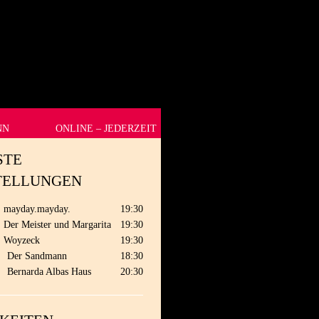
NN
ONLINE – JEDERZEIT
STE
TELLUNGEN
mayday.mayday.
19:30
Der Meister und Margarita
19:30
Woyzeck
19:30
.
Der Sandmann
18:30
.
Bernarda Albas Haus
20:30