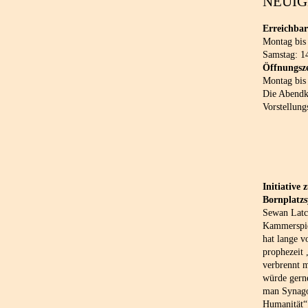
NEUIG
Erreichbar
Montag bis
Samstag: 1
Öffnungsze
Montag bis
Die Abendka
Vorstellung
Initiative
Bornplatz
Sewan Latch
Kammerspie
hat lange v
prophezeit
verbrennt 
würde gern
man Synago
Humanität“