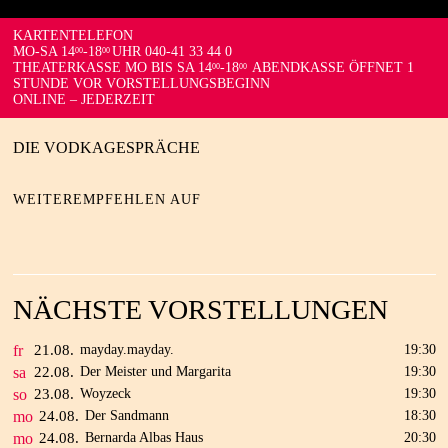
KARTENTELEFON
MO-SA 14
-18
UHR 040-41 33 44 0
00
00
THEATERKASSE MO BIS SA 14
-18
ABENDKASSE ÖFFNET 1
00
00
STUNDE VOR VORSTELLUNGSBEGINN
ONLINE – JEDERZEIT
DIE VODKAGESPRÄCHE
WEITEREMPFEHLEN AUF
NÄCHSTE VORSTELLUNGEN
fr
21.
08.
mayday.mayday.
19:30
sa
22.
08.
Der Meister und Margarita
19:30
so
23.
08.
Woyzeck
19:30
mo
24.
08.
Der Sandmann
18:30
mo
24.
08.
Bernarda Albas Haus
20:30