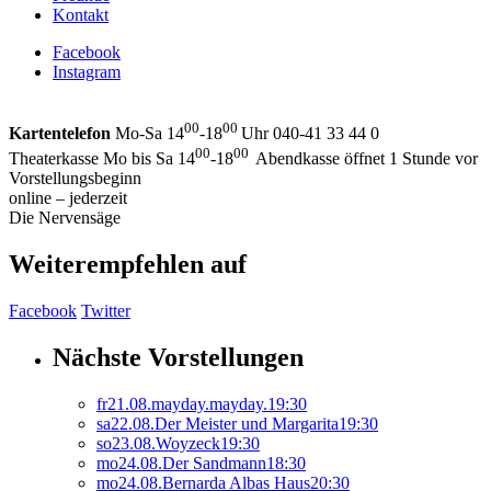
Kontakt
Facebook
Instagram
00
00
Kartentelefon
Mo-Sa 14
-18
Uhr 040-41 33 44 0
00
00
Theaterkasse Mo bis Sa 14
-18
Abendkasse öffnet 1 Stunde vor
Vorstellungsbeginn
online – jederzeit
Die Nervensäge
Weiterempfehlen auf
Facebook
Twitter
Nächste Vorstellungen
fr
21.
08.
mayday.mayday.
19:30
sa
22.
08.
Der Meister und Margarita
19:30
so
23.
08.
Woyzeck
19:30
mo
24.
08.
Der Sandmann
18:30
mo
24.
08.
Bernarda Albas Haus
20:30