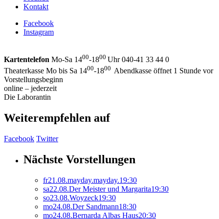
Kontakt
Facebook
Instagram
00
00
Kartentelefon
Mo-Sa 14
-18
Uhr 040-41 33 44 0
00
00
Theaterkasse Mo bis Sa 14
-18
Abendkasse öffnet 1 Stunde vor
Vorstellungsbeginn
online – jederzeit
Die Laborantin
Weiterempfehlen auf
Facebook
Twitter
Nächste Vorstellungen
fr
21.
08.
mayday.mayday.
19:30
sa
22.
08.
Der Meister und Margarita
19:30
so
23.
08.
Woyzeck
19:30
mo
24.
08.
Der Sandmann
18:30
mo
24.
08.
Bernarda Albas Haus
20:30