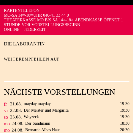
KARTENTELEFON
MO-SA 14
-18
UHR 040-41 33 44 0
00
00
THEATERKASSE MO BIS SA 14
-18
ABENDKASSE ÖFFNET 1
00
00
STUNDE VOR VORSTELLUNGSBEGINN
ONLINE – JEDERZEIT
DIE LABORANTIN
WEITEREMPFEHLEN AUF
NÄCHSTE VORSTELLUNGEN
fr
21.
08.
mayday.mayday.
19:30
sa
22.
08.
Der Meister und Margarita
19:30
so
23.
08.
Woyzeck
19:30
mo
24.
08.
Der Sandmann
18:30
mo
24.
08.
Bernarda Albas Haus
20:30