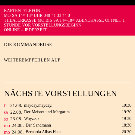
KARTENTELEFON
MO-SA 14
-18
UHR 040-41 33 44 0
00
00
THEATERKASSE MO BIS SA 14
-18
ABENDKASSE ÖFFNET 1
00
00
STUNDE VOR VORSTELLUNGSBEGINN
ONLINE – JEDERZEIT
DIE KOMMANDEUSE
WEITEREMPFEHLEN AUF
NÄCHSTE VORSTELLUNGEN
fr
21.
08.
mayday.mayday.
19:30
sa
22.
08.
Der Meister und Margarita
19:30
so
23.
08.
Woyzeck
19:30
mo
24.
08.
Der Sandmann
18:30
mo
24.
08.
Bernarda Albas Haus
20:30