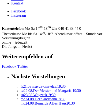
Kontakt
Facebook
Instagram
00
00
Kartentelefon
Mo-Sa 14
-18
Uhr 040-41 33 44 0
00
00
Theaterkasse Mo bis Sa 14
-18
Abendkasse öffnet 1 Stunde vor
Vorstellungsbeginn
online – jederzeit
Die Jungs im Herbst
Weiterempfehlen auf
Facebook
Twitter
Nächste Vorstellungen
fr
21.
08.
mayday.mayday.
19:30
sa
22.
08.
Der Meister und Margarita
19:30
so
23.
08.
Woyzeck
19:30
mo
24.
08.
Der Sandmann
18:30
mo
24.
08.
Bernarda Albas Haus
20:30