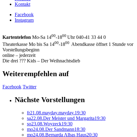
Kontakt
Facebook
Instagram
00
00
Kartentelefon
Mo-Sa 14
-18
Uhr 040-41 33 44 0
00
00
Theaterkasse Mo bis Sa 14
-18
Abendkasse öffnet 1 Stunde vor
Vorstellungsbeginn
online – jederzeit
Die drei ??? Kids – Der Weihnachtsdieb
Weiterempfehlen auf
Facebook
Twitter
Nächste Vorstellungen
fr
21.
08.
mayday.mayday.
19:30
sa
22.
08.
Der Meister und Margarita
19:30
so
23.
08.
Woyzeck
19:30
mo
24.
08.
Der Sandmann
18:30
mo
24.
08.
Bernarda Albas Haus
20:30