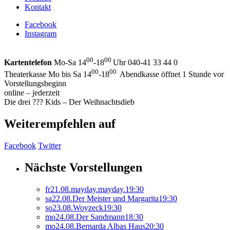
Kontakt
Facebook
Instagram
00
00
Kartentelefon
Mo-Sa 14
-18
Uhr 040-41 33 44 0
00
00
Theaterkasse Mo bis Sa 14
-18
Abendkasse öffnet 1 Stunde vor
Vorstellungsbeginn
online – jederzeit
Die drei ??? Kids – Der Weihnachtsdieb
Weiterempfehlen auf
Facebook
Twitter
Nächste Vorstellungen
fr
21.
08.
mayday.mayday.
19:30
sa
22.
08.
Der Meister und Margarita
19:30
so
23.
08.
Woyzeck
19:30
mo
24.
08.
Der Sandmann
18:30
mo
24.
08.
Bernarda Albas Haus
20:30