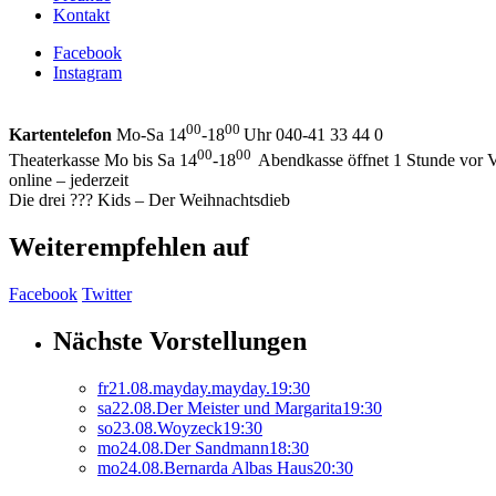
Kontakt
Facebook
Instagram
00
00
Kartentelefon
Mo-Sa 14
-18
Uhr 040-41 33 44 0
00
00
Theaterkasse Mo bis Sa 14
-18
Abendkasse öffnet 1 Stunde vor V
online – jederzeit
Die drei ??? Kids – Der Weihnachtsdieb
Weiterempfehlen auf
Facebook
Twitter
Nächste Vorstellungen
fr
21.
08.
mayday.mayday.
19:30
sa
22.
08.
Der Meister und Margarita
19:30
so
23.
08.
Woyzeck
19:30
mo
24.
08.
Der Sandmann
18:30
mo
24.
08.
Bernarda Albas Haus
20:30