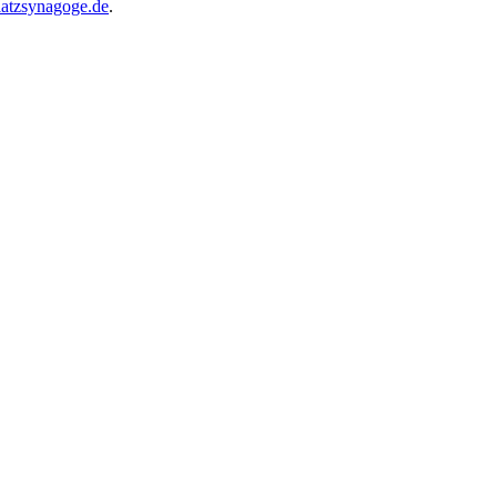
atzsynagoge.de
.