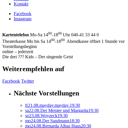
Kontakt
Facebook
Instagram
00
00
Kartentelefon
Mo-Sa 14
-18
Uhr 040-41 33 44 0
00
00
Theaterkasse Mo bis Sa 14
-18
Abendkasse öffnet 1 Stunde vor
Vorstellungsbeginn
online – jederzeit
Die drei ??? Kids – Der singende Geist
Weiterempfehlen auf
Facebook
Twitter
Nächste Vorstellungen
fr
21.
08.
mayday.mayday.
19:30
sa
22.
08.
Der Meister und Margarita
19:30
so
23.
08.
Woyzeck
19:30
mo
24.
08.
Der Sandmann
18:30
mo
24.
08.
Bernarda Albas Haus
20:30