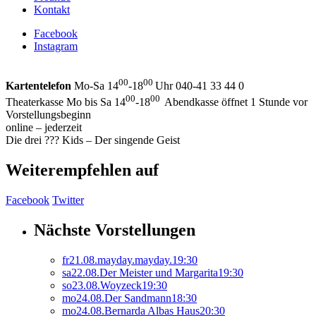
Kontakt
Facebook
Instagram
00
00
Kartentelefon
Mo-Sa 14
-18
Uhr 040-41 33 44 0
00
00
Theaterkasse Mo bis Sa 14
-18
Abendkasse öffnet 1 Stunde vor
Vorstellungsbeginn
online – jederzeit
Die drei ??? Kids – Der singende Geist
Weiterempfehlen auf
Facebook
Twitter
Nächste Vorstellungen
fr
21.
08.
mayday.mayday.
19:30
sa
22.
08.
Der Meister und Margarita
19:30
so
23.
08.
Woyzeck
19:30
mo
24.
08.
Der Sandmann
18:30
mo
24.
08.
Bernarda Albas Haus
20:30