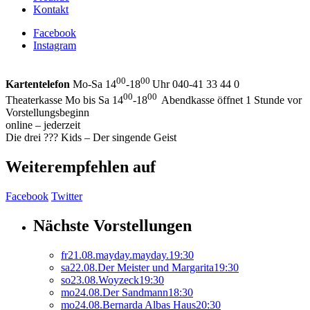
Kontakt
Facebook
Instagram
00
00
Kartentelefon
Mo-Sa 14
-18
Uhr 040-41 33 44 0
00
00
Theaterkasse Mo bis Sa 14
-18
Abendkasse öffnet 1 Stunde vor
Vorstellungsbeginn
online – jederzeit
Die drei ??? Kids – Der singende Geist
Weiterempfehlen auf
Facebook
Twitter
Nächste Vorstellungen
fr
21.
08.
mayday.mayday.
19:30
sa
22.
08.
Der Meister und Margarita
19:30
so
23.
08.
Woyzeck
19:30
mo
24.
08.
Der Sandmann
18:30
mo
24.
08.
Bernarda Albas Haus
20:30