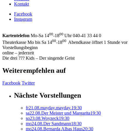
Kontakt
Facebook
Instagram
00
00
Kartentelefon
Mo-Sa 14
-18
Uhr 040-41 33 44 0
00
00
Theaterkasse Mo bis Sa 14
-18
Abendkasse öffnet 1 Stunde vor
Vorstellungsbeginn
online – jederzeit
Die drei ??? Kids – Der singende Geist
Weiterempfehlen auf
Facebook
Twitter
Nächste Vorstellungen
fr
21.
08.
mayday.mayday.
19:30
sa
22.
08.
Der Meister und Margarita
19:30
so
23.
08.
Woyzeck
19:30
mo
24.
08.
Der Sandmann
18:30
mo
24.
08.
Bernarda Albas Haus
20:30