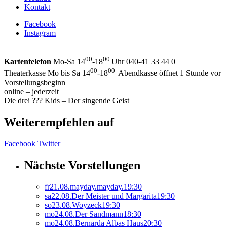
Kontakt
Facebook
Instagram
00
00
Kartentelefon
Mo-Sa 14
-18
Uhr 040-41 33 44 0
00
00
Theaterkasse Mo bis Sa 14
-18
Abendkasse öffnet 1 Stunde vor
Vorstellungsbeginn
online – jederzeit
Die drei ??? Kids – Der singende Geist
Weiterempfehlen auf
Facebook
Twitter
Nächste Vorstellungen
fr
21.
08.
mayday.mayday.
19:30
sa
22.
08.
Der Meister und Margarita
19:30
so
23.
08.
Woyzeck
19:30
mo
24.
08.
Der Sandmann
18:30
mo
24.
08.
Bernarda Albas Haus
20:30