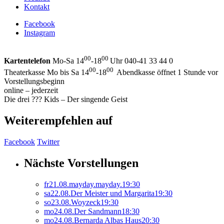
Kontakt
Facebook
Instagram
00
00
Kartentelefon
Mo-Sa 14
-18
Uhr 040-41 33 44 0
00
00
Theaterkasse Mo bis Sa 14
-18
Abendkasse öffnet 1 Stunde vor
Vorstellungsbeginn
online – jederzeit
Die drei ??? Kids – Der singende Geist
Weiterempfehlen auf
Facebook
Twitter
Nächste Vorstellungen
fr
21.
08.
mayday.mayday.
19:30
sa
22.
08.
Der Meister und Margarita
19:30
so
23.
08.
Woyzeck
19:30
mo
24.
08.
Der Sandmann
18:30
mo
24.
08.
Bernarda Albas Haus
20:30