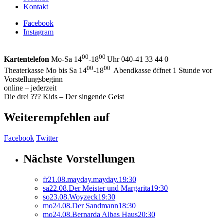
Kontakt
Facebook
Instagram
00
00
Kartentelefon
Mo-Sa 14
-18
Uhr 040-41 33 44 0
00
00
Theaterkasse Mo bis Sa 14
-18
Abendkasse öffnet 1 Stunde vor
Vorstellungsbeginn
online – jederzeit
Die drei ??? Kids – Der singende Geist
Weiterempfehlen auf
Facebook
Twitter
Nächste Vorstellungen
fr
21.
08.
mayday.mayday.
19:30
sa
22.
08.
Der Meister und Margarita
19:30
so
23.
08.
Woyzeck
19:30
mo
24.
08.
Der Sandmann
18:30
mo
24.
08.
Bernarda Albas Haus
20:30