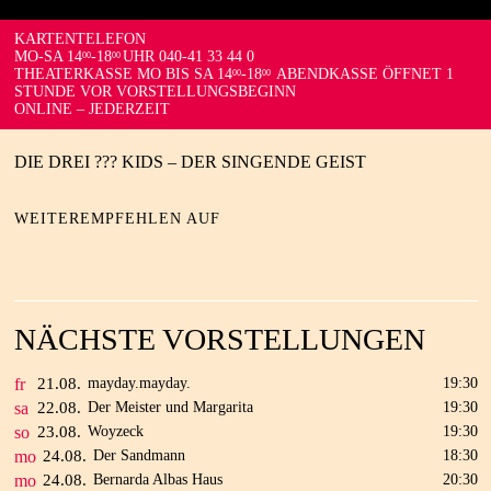
KARTENTELEFON
MO-SA 14
-18
UHR 040-41 33 44 0
00
00
THEATERKASSE MO BIS SA 14
-18
ABENDKASSE ÖFFNET 1
00
00
STUNDE VOR VORSTELLUNGSBEGINN
ONLINE – JEDERZEIT
DIE DREI ??? KIDS – DER SINGENDE GEIST
WEITEREMPFEHLEN AUF
NÄCHSTE VORSTELLUNGEN
fr
21.
08.
mayday.mayday.
19:30
sa
22.
08.
Der Meister und Margarita
19:30
so
23.
08.
Woyzeck
19:30
mo
24.
08.
Der Sandmann
18:30
mo
24.
08.
Bernarda Albas Haus
20:30