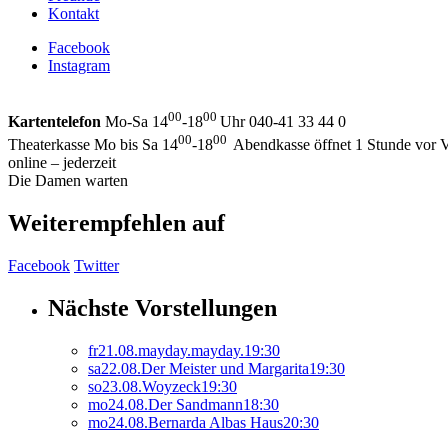
Kontakt
Facebook
Instagram
00
00
Kartentelefon
Mo-Sa 14
-18
Uhr 040-41 33 44 0
00
00
Theaterkasse Mo bis Sa 14
-18
Abendkasse öffnet 1 Stunde vor V
online – jederzeit
Die Damen warten
Weiterempfehlen auf
Facebook
Twitter
Nächste Vorstellungen
fr
21.
08.
mayday.mayday.
19:30
sa
22.
08.
Der Meister und Margarita
19:30
so
23.
08.
Woyzeck
19:30
mo
24.
08.
Der Sandmann
18:30
mo
24.
08.
Bernarda Albas Haus
20:30