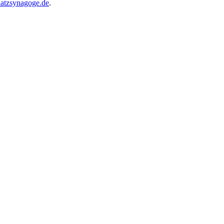
atzsynagoge.de
.