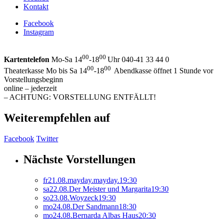
Kontakt
Facebook
Instagram
00
00
Kartentelefon
Mo-Sa 14
-18
Uhr 040-41 33 44 0
00
00
Theaterkasse Mo bis Sa 14
-18
Abendkasse öffnet 1 Stunde vor
Vorstellungsbeginn
online – jederzeit
– ACHTUNG: VORSTELLUNG ENTFÄLLT!
Weiterempfehlen auf
Facebook
Twitter
Nächste Vorstellungen
fr
21.
08.
mayday.mayday.
19:30
sa
22.
08.
Der Meister und Margarita
19:30
so
23.
08.
Woyzeck
19:30
mo
24.
08.
Der Sandmann
18:30
mo
24.
08.
Bernarda Albas Haus
20:30