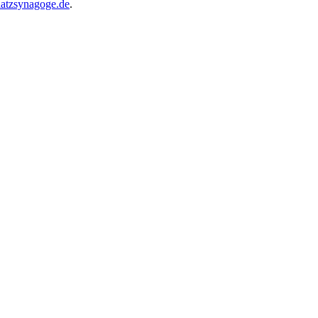
atzsynagoge.de
.