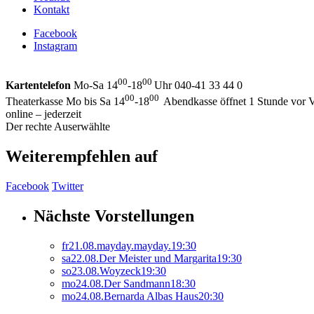
Kontakt
Facebook
Instagram
00
00
Kartentelefon
Mo-Sa 14
-18
Uhr 040-41 33 44 0
00
00
Theaterkasse Mo bis Sa 14
-18
Abendkasse öffnet 1 Stunde vor V
online – jederzeit
Der rechte Auserwählte
Weiterempfehlen auf
Facebook
Twitter
Nächste Vorstellungen
fr
21.
08.
mayday.mayday.
19:30
sa
22.
08.
Der Meister und Margarita
19:30
so
23.
08.
Woyzeck
19:30
mo
24.
08.
Der Sandmann
18:30
mo
24.
08.
Bernarda Albas Haus
20:30