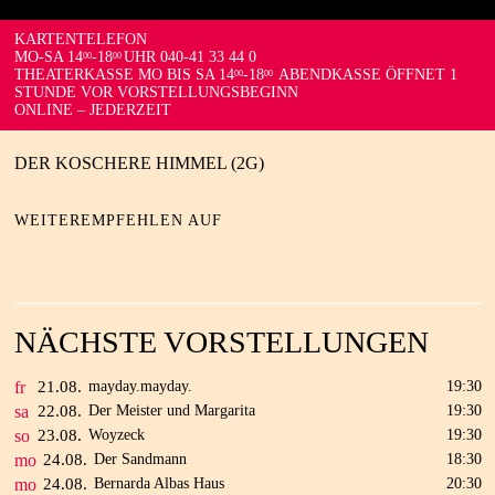
KARTENTELEFON
MO-SA 14
-18
UHR 040-41 33 44 0
00
00
THEATERKASSE MO BIS SA 14
-18
ABENDKASSE ÖFFNET 1
00
00
STUNDE VOR VORSTELLUNGSBEGINN
ONLINE – JEDERZEIT
DER KOSCHERE HIMMEL (2G)
WEITEREMPFEHLEN AUF
NÄCHSTE VORSTELLUNGEN
fr
21.
08.
mayday.mayday.
19:30
sa
22.
08.
Der Meister und Margarita
19:30
so
23.
08.
Woyzeck
19:30
mo
24.
08.
Der Sandmann
18:30
mo
24.
08.
Bernarda Albas Haus
20:30