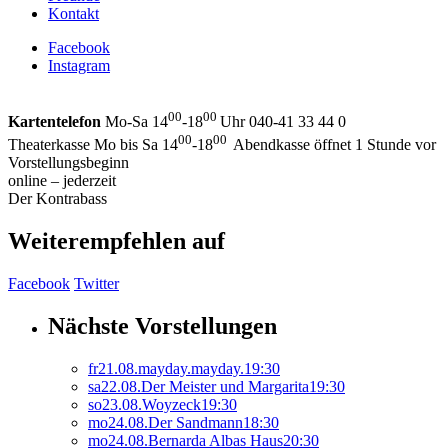
Kontakt
Facebook
Instagram
00
00
Kartentelefon
Mo-Sa 14
-18
Uhr 040-41 33 44 0
00
00
Theaterkasse Mo bis Sa 14
-18
Abendkasse öffnet 1 Stunde vor
Vorstellungsbeginn
online – jederzeit
Der Kontrabass
Weiterempfehlen auf
Facebook
Twitter
Nächste Vorstellungen
fr
21.
08.
mayday.mayday.
19:30
sa
22.
08.
Der Meister und Margarita
19:30
so
23.
08.
Woyzeck
19:30
mo
24.
08.
Der Sandmann
18:30
mo
24.
08.
Bernarda Albas Haus
20:30