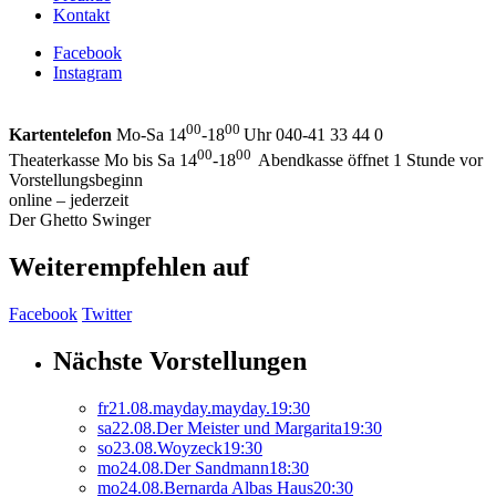
Kontakt
Facebook
Instagram
00
00
Kartentelefon
Mo-Sa 14
-18
Uhr 040-41 33 44 0
00
00
Theaterkasse Mo bis Sa 14
-18
Abendkasse öffnet 1 Stunde vor
Vorstellungsbeginn
online – jederzeit
Der Ghetto Swinger
Weiterempfehlen auf
Facebook
Twitter
Nächste Vorstellungen
fr
21.
08.
mayday.mayday.
19:30
sa
22.
08.
Der Meister und Margarita
19:30
so
23.
08.
Woyzeck
19:30
mo
24.
08.
Der Sandmann
18:30
mo
24.
08.
Bernarda Albas Haus
20:30