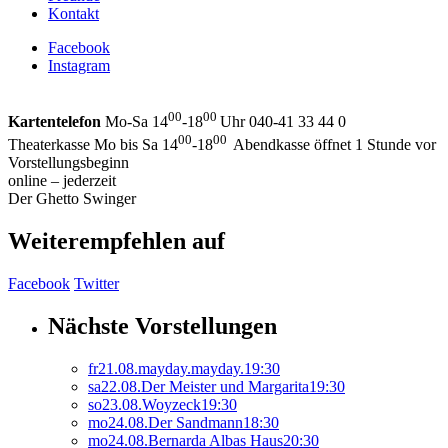
Kontakt
Facebook
Instagram
00
00
Kartentelefon
Mo-Sa 14
-18
Uhr 040-41 33 44 0
00
00
Theaterkasse Mo bis Sa 14
-18
Abendkasse öffnet 1 Stunde vor
Vorstellungsbeginn
online – jederzeit
Der Ghetto Swinger
Weiterempfehlen auf
Facebook
Twitter
Nächste Vorstellungen
fr
21.
08.
mayday.mayday.
19:30
sa
22.
08.
Der Meister und Margarita
19:30
so
23.
08.
Woyzeck
19:30
mo
24.
08.
Der Sandmann
18:30
mo
24.
08.
Bernarda Albas Haus
20:30