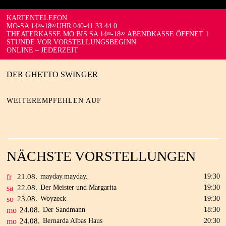
KARTENTELEFON
MO-SA 14
-18
UHR 040-41 33 44 0
00
00
THEATERKASSE MO BIS SA 14
-18
ABENDKASSE ÖFFNET 1
00
00
STUNDE VOR VORSTELLUNGSBEGINN
ONLINE – JEDERZEIT
DER GHETTO SWINGER
WEITEREMPFEHLEN AUF
NÄCHSTE VORSTELLUNGEN
fr
21.
08.
mayday.mayday.
19:30
sa
22.
08.
Der Meister und Margarita
19:30
so
23.
08.
Woyzeck
19:30
mo
24.
08.
Der Sandmann
18:30
mo
24.
08.
Bernarda Albas Haus
20:30