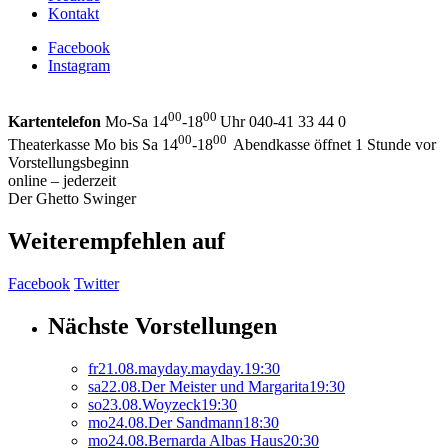
Kontakt
Facebook
Instagram
00
00
Kartentelefon
Mo-Sa 14
-18
Uhr 040-41 33 44 0
00
00
Theaterkasse Mo bis Sa 14
-18
Abendkasse öffnet 1 Stunde vor
Vorstellungsbeginn
online – jederzeit
Der Ghetto Swinger
Weiterempfehlen auf
Facebook
Twitter
Nächste Vorstellungen
fr
21.
08.
mayday.mayday.
19:30
sa
22.
08.
Der Meister und Margarita
19:30
so
23.
08.
Woyzeck
19:30
mo
24.
08.
Der Sandmann
18:30
mo
24.
08.
Bernarda Albas Haus
20:30