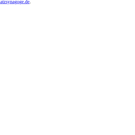
atzsynagoge.de
.