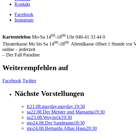
Kontakt
Facebook
Instagram
00
00
Kartentelefon
Mo-Sa 14
-18
Uhr 040-41 33 44 0
00
00
Theaterkasse Mo bis Sa 14
-18
Abendkasse öffnet 1 Stunde vor V
online – jederzeit
– Der Fall Paradine
Weiterempfehlen auf
Facebook
Twitter
Nächste Vorstellungen
fr
21.
08.
mayday.mayday.
19:30
sa
22.
08.
Der Meister und Margarita
19:30
so
23.
08.
Woyzeck
19:30
mo
24.
08.
Der Sandmann
18:30
mo
24.
08.
Bernarda Albas Haus
20:30