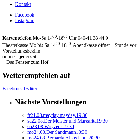
Kontakt
Facebook
Instagram
00
00
Kartentelefon
Mo-Sa 14
-18
Uhr 040-41 33 44 0
00
00
Theaterkasse Mo bis Sa 14
-18
Abendkasse öffnet 1 Stunde vor
Vorstellungsbeginn
online – jederzeit
– Das Fenster zum Hof
Weiterempfehlen auf
Facebook
Twitter
Nächste Vorstellungen
fr
21.
08.
mayday.mayday.
19:30
sa
22.
08.
Der Meister und Margarita
19:30
so
23.
08.
Woyzeck
19:30
mo
24.
08.
Der Sandmann
18:30
mo
24.
08.
Bernarda Albas Haus
20:30