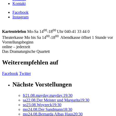
Kontakt
Facebook
Instagram
00
00
Kartentelefon
Mo-Sa 14
-18
Uhr 040-41 33 44 0
00
00
Theaterkasse Mo bis Sa 14
-18
Abendkasse öffnet 1 Stunde vor
Vorstellungsbeginn
online – jederzeit
Das Dramaturgische Quartett
Weiterempfehlen auf
Facebook
Twitter
Nächste Vorstellungen
fr
21.
08.
mayday.mayday.
19:30
sa
22.
08.
Der Meister und Margarita
19:30
so
23.
08.
Woyzeck
19:30
mo
24.
08.
Der Sandmann
18:30
mo
24.
08.
Bernarda Albas Haus
20:30