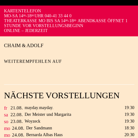
KARTENTELEFON
MO-SA 14
-18
UHR 040-41 33 44 0
00
00
THEATERKASSE MO BIS SA 14
-18
ABENDKASSE ÖFFNET 1
00
00
STUNDE VOR VORSTELLUNGSBEGINN
ONLINE – JEDERZEIT
CHAIM & ADOLF
WEITEREMPFEHLEN AUF
NÄCHSTE VORSTELLUNGEN
fr
21.
08.
mayday.mayday.
19:30
sa
22.
08.
Der Meister und Margarita
19:30
so
23.
08.
Woyzeck
19:30
mo
24.
08.
Der Sandmann
18:30
mo
24.
08.
Bernarda Albas Haus
20:30