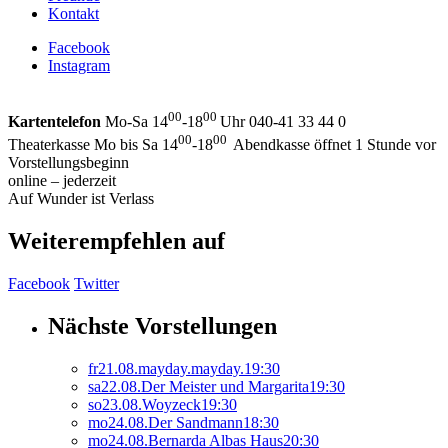
Kontakt
Facebook
Instagram
00
00
Kartentelefon
Mo-Sa 14
-18
Uhr 040-41 33 44 0
00
00
Theaterkasse Mo bis Sa 14
-18
Abendkasse öffnet 1 Stunde vor
Vorstellungsbeginn
online – jederzeit
Auf Wunder ist Verlass
Weiterempfehlen auf
Facebook
Twitter
Nächste Vorstellungen
fr
21.
08.
mayday.mayday.
19:30
sa
22.
08.
Der Meister und Margarita
19:30
so
23.
08.
Woyzeck
19:30
mo
24.
08.
Der Sandmann
18:30
mo
24.
08.
Bernarda Albas Haus
20:30