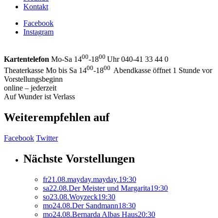
Kontakt
Facebook
Instagram
00
00
Kartentelefon
Mo-Sa 14
-18
Uhr 040-41 33 44 0
00
00
Theaterkasse Mo bis Sa 14
-18
Abendkasse öffnet 1 Stunde vor
Vorstellungsbeginn
online – jederzeit
Auf Wunder ist Verlass
Weiterempfehlen auf
Facebook
Twitter
Nächste Vorstellungen
fr
21.
08.
mayday.mayday.
19:30
sa
22.
08.
Der Meister und Margarita
19:30
so
23.
08.
Woyzeck
19:30
mo
24.
08.
Der Sandmann
18:30
mo
24.
08.
Bernarda Albas Haus
20:30