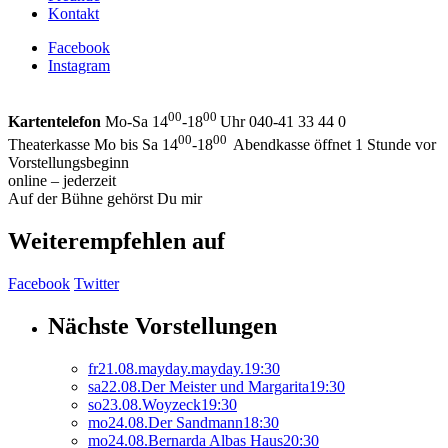
Kontakt
Facebook
Instagram
00
00
Kartentelefon
Mo-Sa 14
-18
Uhr 040-41 33 44 0
00
00
Theaterkasse Mo bis Sa 14
-18
Abendkasse öffnet 1 Stunde vor
Vorstellungsbeginn
online – jederzeit
Auf der Bühne gehörst Du mir
Weiterempfehlen auf
Facebook
Twitter
Nächste Vorstellungen
fr
21.
08.
mayday.mayday.
19:30
sa
22.
08.
Der Meister und Margarita
19:30
so
23.
08.
Woyzeck
19:30
mo
24.
08.
Der Sandmann
18:30
mo
24.
08.
Bernarda Albas Haus
20:30