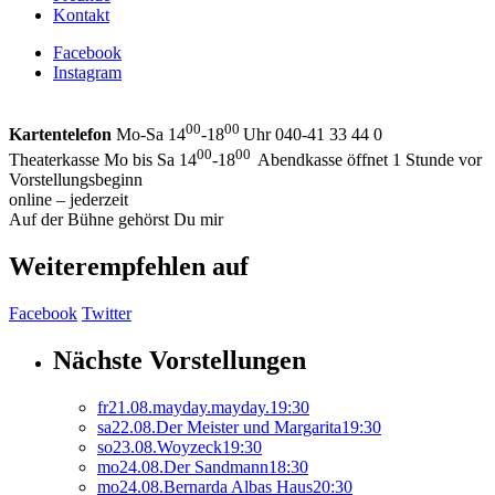
Kontakt
Facebook
Instagram
00
00
Kartentelefon
Mo-Sa 14
-18
Uhr 040-41 33 44 0
00
00
Theaterkasse Mo bis Sa 14
-18
Abendkasse öffnet 1 Stunde vor
Vorstellungsbeginn
online – jederzeit
Auf der Bühne gehörst Du mir
Weiterempfehlen auf
Facebook
Twitter
Nächste Vorstellungen
fr
21.
08.
mayday.mayday.
19:30
sa
22.
08.
Der Meister und Margarita
19:30
so
23.
08.
Woyzeck
19:30
mo
24.
08.
Der Sandmann
18:30
mo
24.
08.
Bernarda Albas Haus
20:30