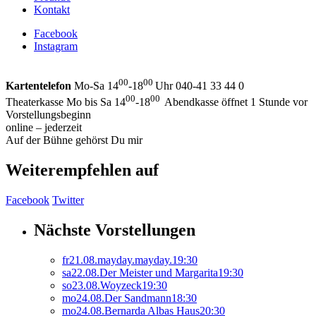
Kontakt
Facebook
Instagram
00
00
Kartentelefon
Mo-Sa 14
-18
Uhr 040-41 33 44 0
00
00
Theaterkasse Mo bis Sa 14
-18
Abendkasse öffnet 1 Stunde vor
Vorstellungsbeginn
online – jederzeit
Auf der Bühne gehörst Du mir
Weiterempfehlen auf
Facebook
Twitter
Nächste Vorstellungen
fr
21.
08.
mayday.mayday.
19:30
sa
22.
08.
Der Meister und Margarita
19:30
so
23.
08.
Woyzeck
19:30
mo
24.
08.
Der Sandmann
18:30
mo
24.
08.
Bernarda Albas Haus
20:30