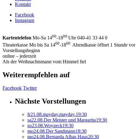
Kontakt
Facebook
Instagram
00
00
Kartentelefon
Mo-Sa 14
-18
Uhr 040-41 33 44 0
00
00
Theaterkasse Mo bis Sa 14
-18
Abendkasse öffnet 1 Stunde vor
Vorstellungsbeginn
online – jederzeit
Als der Weihnachtsmann vom Himmel fiel
Weiterempfehlen auf
Facebook
Twitter
Nächste Vorstellungen
fr
21.
08.
mayday.mayday.
19:30
sa
22.
08.
Der Meister und Margarita
19:30
so
23.
08.
Woyzeck
19:30
mo
24.
08.
Der Sandmann
18:30
mo
24.
08.
Bernarda Albas Haus
20:30