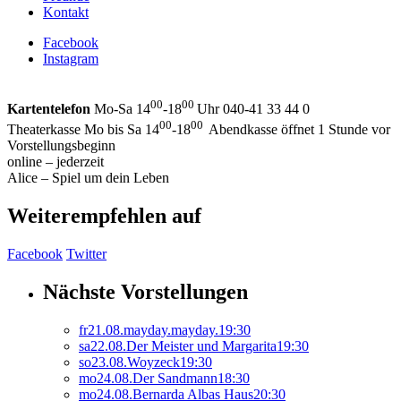
Kontakt
Facebook
Instagram
00
00
Kartentelefon
Mo-Sa 14
-18
Uhr 040-41 33 44 0
00
00
Theaterkasse Mo bis Sa 14
-18
Abendkasse öffnet 1 Stunde vor
Vorstellungsbeginn
online – jederzeit
Alice – Spiel um dein Leben
Weiterempfehlen auf
Facebook
Twitter
Nächste Vorstellungen
fr
21.
08.
mayday.mayday.
19:30
sa
22.
08.
Der Meister und Margarita
19:30
so
23.
08.
Woyzeck
19:30
mo
24.
08.
Der Sandmann
18:30
mo
24.
08.
Bernarda Albas Haus
20:30