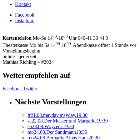
Kontakt
Facebook
Instagram
00
00
Kartentelefon
Mo-Sa 14
-18
Uhr 040-41 33 44 0
00
00
Theaterkasse Mo bis Sa 14
-18
Abendkasse öffnet 1 Stunde vor
Vorstellungsbeginn
online – jederzeit
Mathias Richling – #2024
Weiterempfehlen auf
Facebook
Twitter
Nächste Vorstellungen
fr
21.
08.
mayday.mayday.
19:30
sa
22.
08.
Der Meister und Margarita
19:30
so
23.
08.
Woyzeck
19:30
mo
24.
08.
Der Sandmann
18:30
mo
24.
08.
Bernarda Albas Haus
20:30