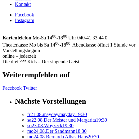
Kontakt
Facebook
Instagram
00
00
Kartentelefon
Mo-Sa 14
-18
Uhr 040-41 33 44 0
00
00
Theaterkasse Mo bis Sa 14
-18
Abendkasse öffnet 1 Stunde vor
Vorstellungsbeginn
online – jederzeit
Die drei ??? Kids – Der singende Geist
Weiterempfehlen auf
Facebook
Twitter
Nächste Vorstellungen
fr
21.
08.
mayday.mayday.
19:30
sa
22.
08.
Der Meister und Margarita
19:30
so
23.
08.
Woyzeck
19:30
mo
24.
08.
Der Sandmann
18:30
mo
24.
08.
Bernarda Albas Haus
20:30